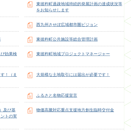
東彼杵町過疎地域持続的発展計画の達成状況等
をお知らせします
西九州させぼ広域都市圏ビジョン
画
東彼杵町公共施設等総合管理計画
及び効果検
東彼杵町地域プロジェクトマネージャー
ます！（ま
大規模な土地取引には届出が必要です！
ふるさと名物応援宣言
）及び基
物価高騰対応重点支援地方創生臨時交付金
メントの実