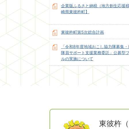
企業版ふるさと納税（地方創生応援
崎県東彼杵町】
東彼杵町第5次総合計画
「令和8年度地域おこし協力隊募集・
隊員サポート支援業務委託」公募型
ルの実施について
東彼杵