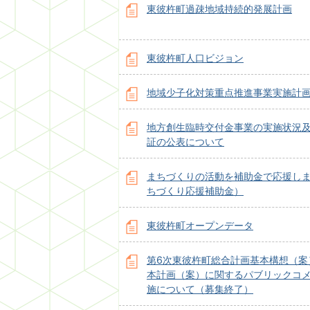
東彼杵町過疎地域持続的発展計画
東彼杵町人口ビジョン
地域少子化対策重点推進事業実施計
地方創生臨時交付金事業の実施状況
証の公表について
まちづくりの活動を補助金で応援し
ちづくり応援補助金）
東彼杵町オープンデータ
第6次東彼杵町総合計画基本構想（案
本計画（案）に関するパブリックコ
施について（募集終了）