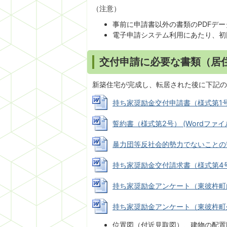
（注意）
事前に申請書以外の書類のPDFデ
電子申請システム利用にあたり、初
交付申請に必要な書類（居
新築住宅が完成し、転居された後に下記の
持ち家奨励金交付申請書（様式第1号） (
誓約書（様式第2号） (Wordファイル:
暴力団等反社会的勢力でないことの誓約書 
持ち家奨励金交付請求書（様式第4号） (
持ち家奨励金アンケート（東彼杵町内で転
持ち家奨励金アンケート（東彼杵町外から
位置図（付近見取図）、建物の配置