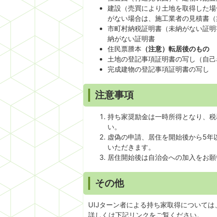
建設（売買により土地を取得した場
がない場合は、施工業者の見積書（
市町村納税証明書（未納がない証明
納がない証明書
住民票謄本
（注意）転居後のもの
土地の登記事項証明書の写し（自己
完成建物の登記事項証明書の写し
注意事項
持ち家奨励金は一時所得となり、税
い。
虚偽の申請、居住を開始後から5年
いただきます。
居住開始後は自治会への加入をお願
その他
UIJターン者による持ち家取得について
詳しくは下記リンクをご覧ください。