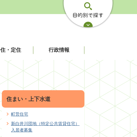
移住・定住
行政情報
住まい・上下水道
町営住宅
新白井川団地（特定公共賃貸住宅）
入居者募集