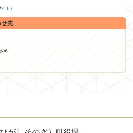
サイト）
わせ先
地の6
（ひがしそのぎ）町役場