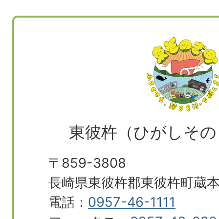
東彼杵（ひがしその
〒859-3808
長崎県東彼杵郡東彼杵町蔵本郷
電話：
0957-46-1111