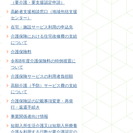
（要介護・要支援認定申請）
高齢者支援相談窓口（地域包括支援
センター）
在宅・施設サービス利用の申込先
介護保険における住宅改修費の支給
について
介護保険料
令和8年度介護保険料の特例措置に
ついて
介護保険サービスの利用者負担額
高額介護（予防）サービス費の支給
について
介護保険証の記載事項変更・再発
行・返還手続き
事業関係者向け情報
短期入所生活介護又は短期入所療養
介護を利用する日数が要介護認定の