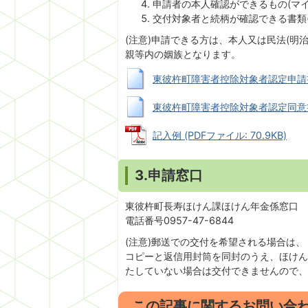
申請者の本人確認ができるもの(マ
交付対象者と続柄が確認できる書類
(注意)申請できる方は、本人又は民法(明治
親等内の姻族となります。
東彼杵町障害者控除対象者認定申請書 (R
東彼杵町障害者控除対象者認定同意書 (R
記入例 (PDFファイル: 70.9KB)
3.申請窓口
東彼杵町長寿ほけん課ほけん年金係窓口
電話番号0957-47-6844
(注意)郵送での交付を希望される場合は、
コピーと返信用封筒を同封のうえ、ほけん
たしていない場合は交付できませんので、
この記事に関するお問い合