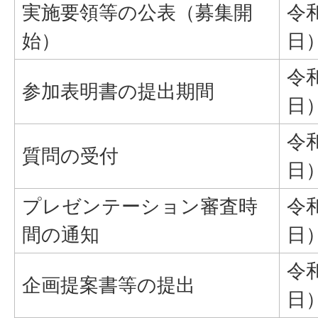
実施要領等の公表（募集開
令
始）
日
令
参加表明書の提出期間
日
令
質問の受付
日
プレゼンテーション審査時
令
間の通知
日
令
企画提案書等の提出
日