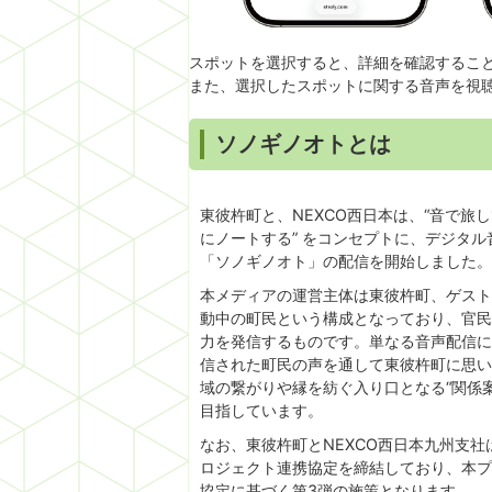
スポットを選択すると、詳細を確認するこ
また、選択したスポットに関する音声を視
ソノギノオトとは
東彼杵町と、NEXCO西日本は、“音で旅
にノートする” をコンセプトに、デジタル
「ソノギノオト」の配信を開始しました。
本メディアの運営主体は東彼杵町、ゲスト
動中の町民という構成となっており、官民
力を発信するものです。単なる音声配信に
信された町民の声を通して東彼杵町に思い
域の繋がりや縁を紡ぐ入り口となる“関係
目指しています。
なお、東彼杵町とNEXCO西日本九州支社
ロジェクト連携協定を締結しており、本プ
協定に基づく第3弾の施策となります。