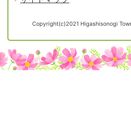
Copyright(c)2021 Higashisonogi Town