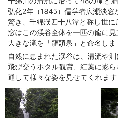
千綿川の清流に沿って48の滝と
弘化2年（1845）儒学者広瀬淡
驚き、千綿渓四十八潭と称し世に
窓はこの渓谷全体を一匹の龍に見
大きな滝を「龍頭泉」と命名しま
自然に恵まれた渓谷は、清流や淵
飛び交うホタル観賞、紅葉に彩ら
通して様々な姿を見せてくれます