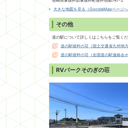
長崎県東彼杵郡東彼杵町彼杵宿郷747-2
大きな地図を見る（GoogleMapページ
その他
道の駅について詳しくはこちらをご覧くだ
道の駅彼杵の荘（国土交通省九州地
道の駅彼杵の荘（全国道の駅連絡会
RVパークそのぎの荘