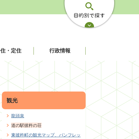
移住・定住
行政情報
観光
龍頭泉
道の駅彼杵の荘
東彼杵町の観光マップ、パンフレッ