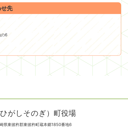
わせ先
地の6
（ひがしそのぎ）町役場
崎県東彼杵郡東彼杵町蔵本郷1850番地6