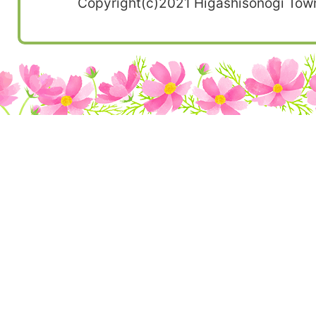
Copyright(c)2021 Higashisonogi Town