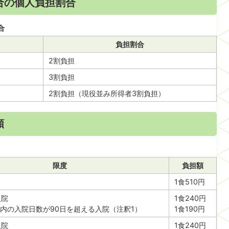
合の個人負担割合
合
負担割合
2割負担
3割負担
2割負担（現役並み所得者3割負担）
額
限度
負担額
1食510円
入院
1食240円
以内の入院日数が90日を超える入院（注釈1）
1食190円
入院
1食240円