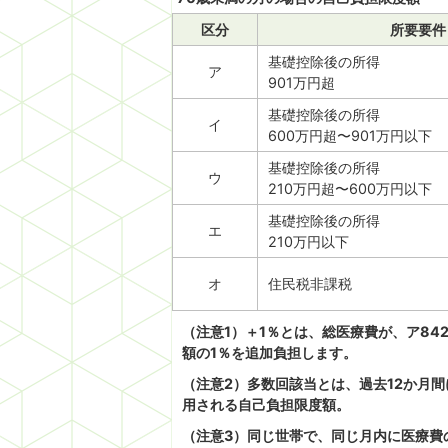
区分
所要要件
基礎控除後の所得
ア
901万円超
基礎控除後の所得
イ
600万円超〜901万円以下
基礎控除後の所得
ウ
210万円超〜600万円以下
基礎控除後の所得
エ
210万円以下
オ
住民税非課税
（注意1）＋1％とは、総医療費が、ア842,
額の1％を追加負担します。
（注意2）多数回該当とは、過去12か月
用される自己負担限度額。
（注意3）同じ世帯で、同じ月内に医療費の