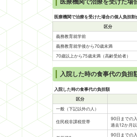
医療機関で治療を受けた場
医療機関で治療を受けた場合の個人負担割
区分
義務教育就学前
義務教育就学後から70歳未満
70歳以上から75歳未満（高齢受給者）
入院した時の食事代の負担
入院した時の食事代の負担額
区分
一般（下記以外の人）
90日までの
住民税非課税世帯
過去12か月
90日までの