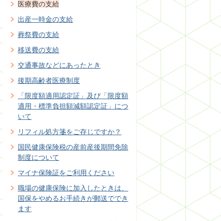
医療費の支給
出産一時金の支給
葬祭費の支給
移送費の支給
交通事故などにあったとき
後期高齢者医療制度
「限度額適用認定証」及び「限度額
適用・標準負担額減額認定証」につ
いて
リフィル処方箋をご存じですか？
国民健康保険税の産前産後期間免除
制度について
マイナ保険証をご利用ください
職場の健康保険に加入したときは、
国保をやめるお手続きが郵送ででき
ます