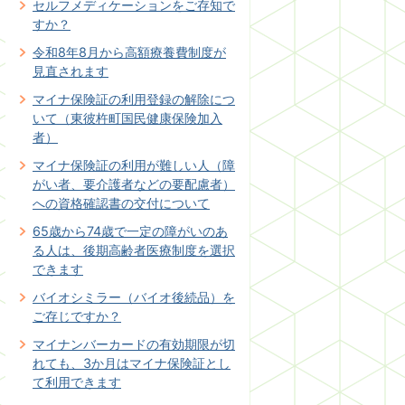
セルフメディケーションをご存知で
すか？
令和8年8月から高額療養費制度が
見直されます
マイナ保険証の利用登録の解除につ
いて（東彼杵町国民健康保険加入
者）
マイナ保険証の利用が難しい人（障
がい者、要介護者などの要配慮者）
への資格確認書の交付について
65歳から74歳で一定の障がいのあ
る人は、後期高齢者医療制度を選択
できます
バイオシミラー（バイオ後続品）を
ご存じですか？
マイナンバーカードの有効期限が切
れても、3か月はマイナ保険証とし
て利用できます