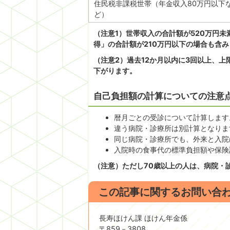
住民税非課税世帯（年金収入80万円以下
ど）
（注意1）世帯収入の合計額が520万円未
得」の合計額が210万円以下の場合も含
（注意2）過去12か月以内に3回以上、
下がります。
自己負担額の計算についての注意
暦月ごとの受診について計算します
違う病院・診療所は別計算となりま
同じ病院・診療所でも、外来と入院
入院時の食事代の標準負担額や保険
（注意）ただし70歳以上の人は、病院・
この記事に関するお問い合
長寿ほけん課 ほけん年金係
〒859－3808