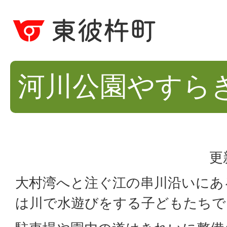
河川公園やすら
更
大村湾へと注ぐ江の串川沿いにあ
は川で水遊びをする子どもたちで