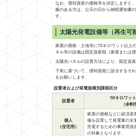
なお、償却資産の価格等を決定しますと、
服のある方は、公示の日から納税通知書の
す。
太陽光発電設備等（再生可
家屋の屋根・土地等に10キロワット以上
ネル等の設備は固定資産税（家屋または償
太陽光パネルの設置方法により、固定資産
下表に基づいて、償却資産に該当するそれ
をお願いします。
設置者および発電規模別課税区分
10キロワッ
設置者
（余剰
家屋の屋根などに経済産
個人
備を設置して発電量の全
（住宅用）
売電するための事業用資
の対象となります。