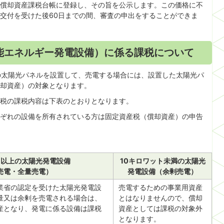
償却資産課税台帳に登録し、その旨を公示します。この価格に不
交付を受けた後60日までの間、審査の申出をすることができま
能エネルギー発電設備）に係る課税について
の太陽光パネルを設置して、売電する場合には、設置した太陽光パ
却資産）の対象となります。
税の課税内容は下表のとおりとなります。
ぞれの設備を所有されている方は固定資産税（償却資産）の申告
ト以上の太陽光発電設備
10キロワット未満の太陽光
売電・全量売電）
発電設備（余剰売電）
業省の認定を受けた太陽光発電設
売電するための事業用資産
量又は余剰を売電される場合は、
とはなりませんので、償却
産となり、発電に係る設備は課税
資産としては課税の対象外
となります。