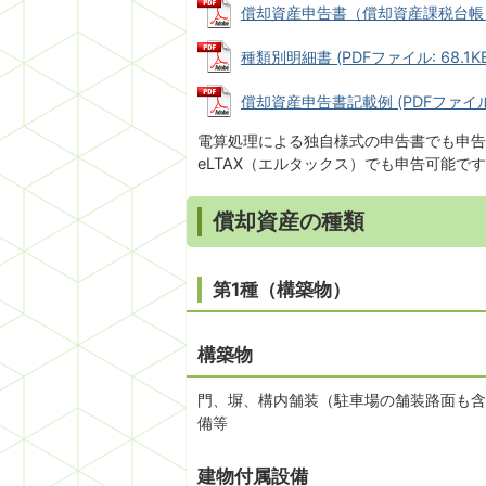
償却資産申告書（償却資産課税台帳） (P
種類別明細書 (PDFファイル: 68.1KB
償却資産申告書記載例 (PDFファイル: 
電算処理による独自様式の申告書でも申告
eLTAX（エルタックス）でも申告可能で
償却資産の種類
第1種（構築物）
構築物
門、塀、構内舗装（駐車場の舗装路面も含
備等
建物付属設備