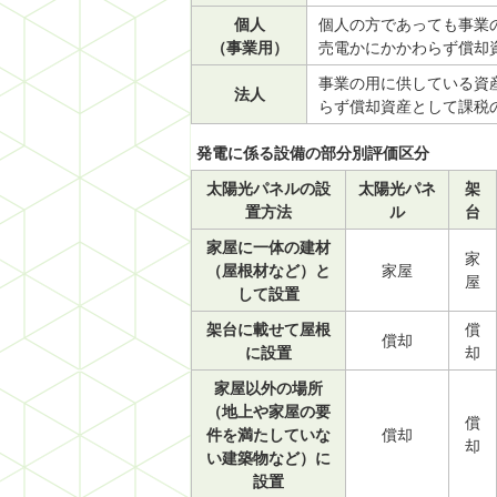
個人
個人の方であっても事業
（事業用）
売電かにかかわらず償却
事業の用に供している資
法人
らず償却資産として課税
発電に係る設備の部分別評価区分
太陽光パネルの設
太陽光パネ
架
置方法
ル
台
家屋に一体の建材
家
（屋根材など）と
家屋
屋
して設置
架台に載せて屋根
償
償却
に設置
却
家屋以外の場所
（地上や家屋の要
償
件を満たしていな
償却
却
い建築物など）に
設置