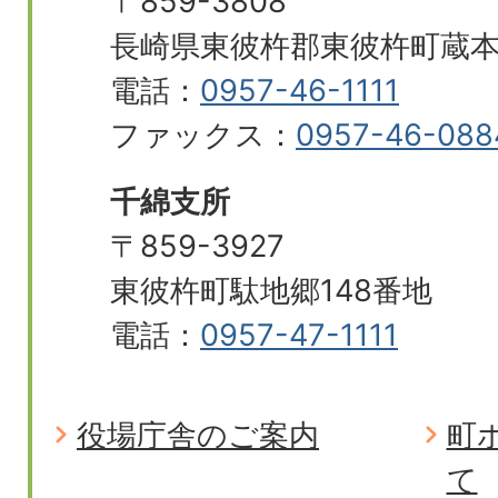
〒859-3808
長崎県東彼杵郡東彼杵町蔵本郷
電話：
0957-46-1111
ファックス：
0957-46-088
千綿支所
〒859-3927
東彼杵町駄地郷148番地
電話：
0957-47-1111
役場庁舎のご案内
町
て