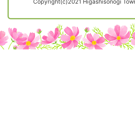
Copyright(c)2021 Higashisonogi Town