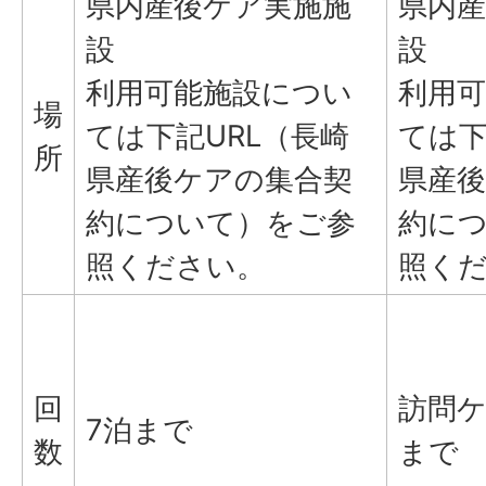
県内産後ケア実施施
県内
設
設
利用可能施設につい
利用
場
ては下記URL（長崎
ては下
所
県産後ケアの集合契
県産
約について）をご参
約に
照ください。
照く
回
訪問ケ
7泊まで
数
まで