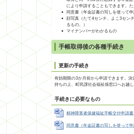
により申請することもできます。た
同意書（年金証書の写しを使って申
顔写真（たて4センチ、よこ3セン
るもの。）
マイナンバーがわかるもの
手帳取得後の各種手続き
更新の手続き
有効期限の3か月前から申請できます。決
持ちの上、町民課社会福祉係窓口へお越し
手続きに必要なもの
精神障害者保健福祉手帳交付申請書 (Wo
同意書（年金証書の写しを使って申請する