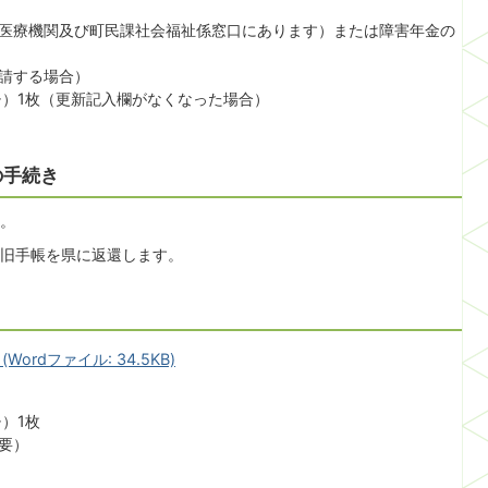
医療機関及び町民課社会福祉係窓口にあります）または障害年金の
請する場合）
チ）1枚（更新記入欄がなくなった場合）
の手続き
。
旧手帳を県に返還します。
rdファイル: 34.5KB)
）1枚
要）