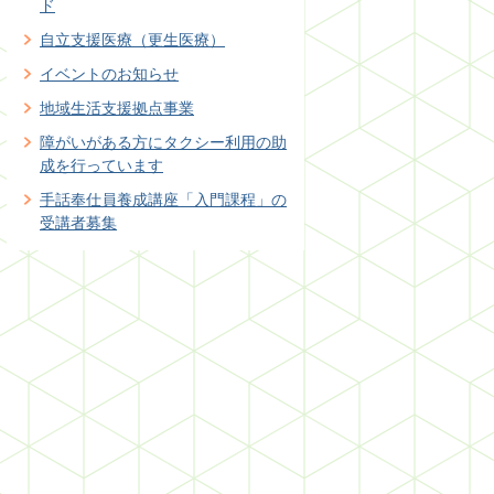
ド
自立支援医療（更生医療）
イベントのお知らせ
地域生活支援拠点事業
障がいがある方にタクシー利用の助
成を行っています
手話奉仕員養成講座「入門課程」の
受講者募集