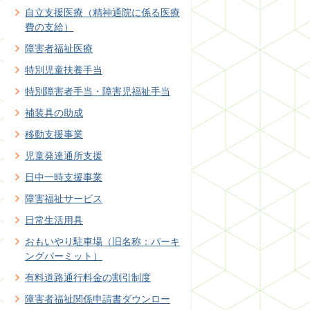
自立支援医療（精神通院に係る医療
費の支給）
障害者福祉医療
特別児童扶養手当
特別障害者手当・障害児福祉手当
補装具の助成
移動支援事業
児童発達通所支援
日中一時支援事業
障害福祉サービス
日常生活用具
おもいやり駐車場（旧名称：パーキ
ングパーミット）
有料道路通行料金の割引制度
障害者福祉関係申請書ダウンロー