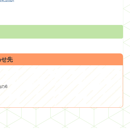
わせ先
地の6