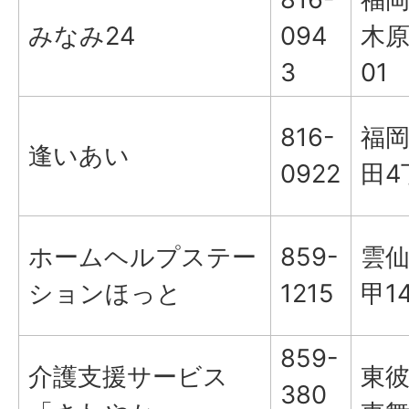
みなみ24
094
木原
3
01
816-
福
逢いあい
0922
田4
ホームヘルプステー
859-
雲
ションほっと
1215
甲14
859-
介護支援サービス
東
380