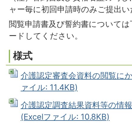
ャー毎に初回申請時のみご提出い
閲覧申請書及び誓約書については
ードしてください。
様式
介護認定審査会資料の閲覧にかかる
ァイル: 11.4KB)
介護認定調査結果資料等の情
(Excelファイル: 10.8KB)