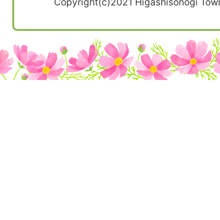
Copyright(c)2021 Higashisonogi Town