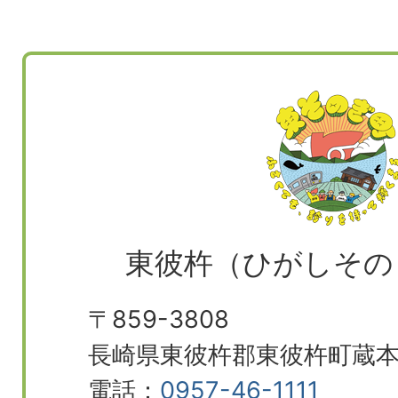
東彼杵（ひがしその
〒859-3808
長崎県東彼杵郡東彼杵町蔵本郷
電話：
0957-46-1111