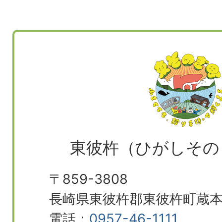
東彼杵（ひがしその
〒859-3808
長崎県東彼杵郡東彼杵町蔵本郷
電話：
0957-46-1111