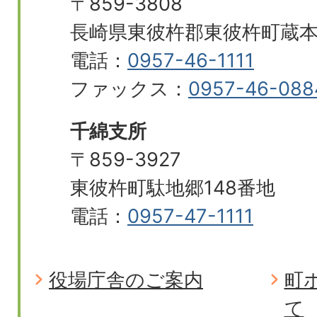
〒859-3808
長崎県東彼杵郡東彼杵町蔵本郷
電話：
0957-46-1111
ファックス：
0957-46-088
千綿支所
〒859-3927
東彼杵町駄地郷148番地
電話：
0957-47-1111
役場庁舎のご案内
町
て