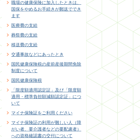
職場の健康保険に加入したときは、
国保をやめるお手続きが郵送ででき
ます
医療費の支給
葬祭費の支給
移送費の支給
交通事故などにあったとき
国民健康保険税の産前産後期間免除
制度について
国民健康保険税
「限度額適用認定証」及び「限度額
適用・標準負担額減額認定証」につ
いて
マイナ保険証をご利用ください
マイナ保険証の利用が難しい人（障
がい者、要介護者などの要配慮者）
への資格確認書の交付について