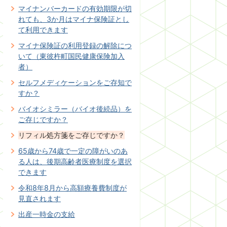
マイナンバーカードの有効期限が切
れても、3か月はマイナ保険証とし
て利用できます
マイナ保険証の利用登録の解除につ
いて（東彼杵町国民健康保険加入
者）
セルフメディケーションをご存知で
すか？
バイオシミラー（バイオ後続品）を
ご存じですか？
リフィル処方箋をご存じですか？
65歳から74歳で一定の障がいのあ
る人は、後期高齢者医療制度を選択
できます
令和8年8月から高額療養費制度が
見直されます
出産一時金の支給