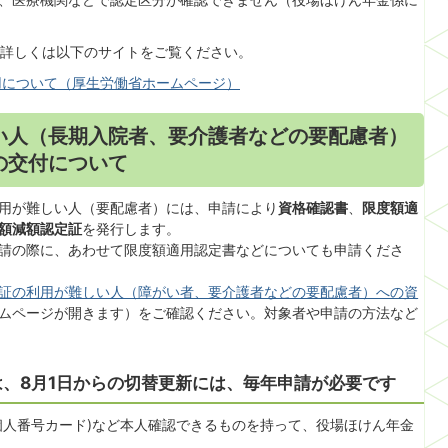
詳しくは以下のサイトをご覧ください。
用について（厚生労働省ホームページ）
い人（長期入院者、要介護者などの要配慮者）
の交付について
用が難しい人（要配慮者）には、申請により
資格確認書
、
限度額適
額減額認定証
を発行します。
請の際に、あわせて限度額適用認定書などについても申請くださ
証の利用が難しい人（障がい者、要介護者などの要配慮者）への資
ムページが開きます）をご確認ください。対象者や申請の方法など
、8月1日からの切替更新には、毎年申請が必要です
個人番号カード)など本人確認できるものを持って、役場ほけん年金