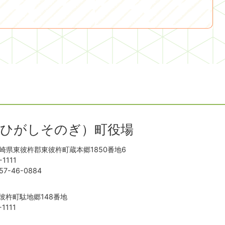
（ひがしそのぎ）町役場
崎県東彼杵郡東彼杵町蔵本郷1850番地6
1111
-46-0884
彼杵町駄地郷148番地
1111