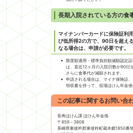
長期入院されている方の食
マイナンバーカードに保険証利
び低所得2の方で、90日を超え
なる場合は、申請が必要です。
限度額適用・標準負担額減額認定証
は、直近12ヶ月の入院日数が90
さらに食事代が減額されます。
申請される場合は、マイナ保険証、
領収書を持って、役場ほけん年金係
この記事に関するお問い合
長寿ほけん課 ほけん年金係
〒859－3808
長崎県東彼杵郡東彼杵町蔵本郷1850番