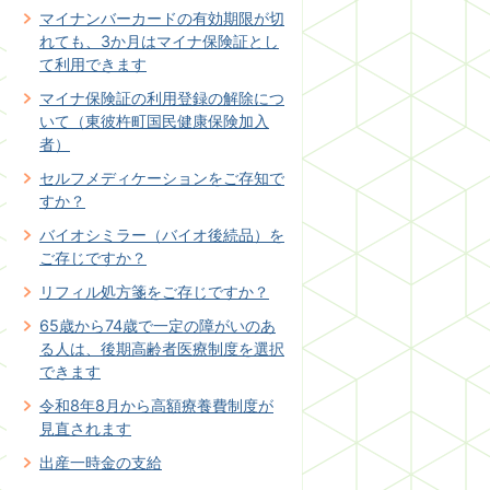
マイナンバーカードの有効期限が切
れても、3か月はマイナ保険証とし
て利用できます
マイナ保険証の利用登録の解除につ
いて（東彼杵町国民健康保険加入
者）
セルフメディケーションをご存知で
すか？
バイオシミラー（バイオ後続品）を
ご存じですか？
リフィル処方箋をご存じですか？
65歳から74歳で一定の障がいのあ
る人は、後期高齢者医療制度を選択
できます
令和8年8月から高額療養費制度が
見直されます
出産一時金の支給