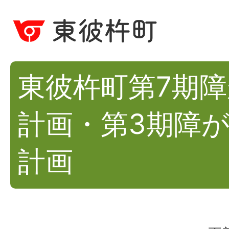
東彼杵町第7期
計画・第3期障
計画